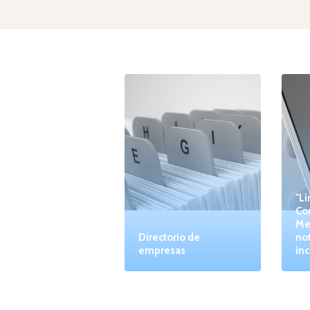
"Lí
Co
Me
Directorio de
not
empresas
inc