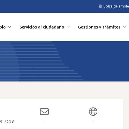
Bolsa de empl
blo
Servicios al ciudadano
Gestiones y trámites
 91 620 61
-
-