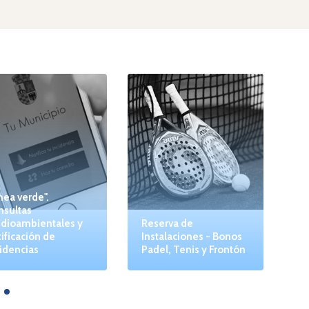
nea verde".
nsultas
dioambientales y
Reserva de
ificación de
Instalaciones - Bonos
idencias
Padel, Tenis y Frontón