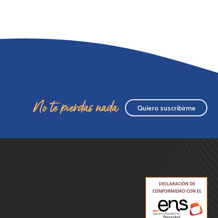
No te pierdas nada
Quiero suscribirme