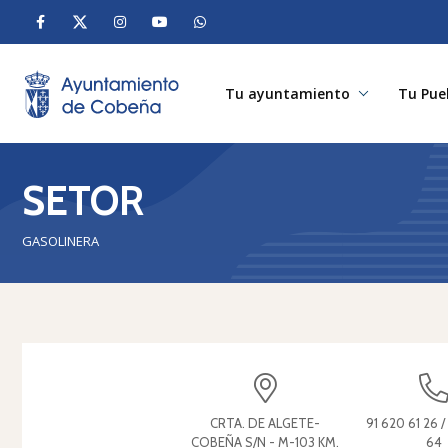
Tu ayuntamiento
Tu Pue
SETOR
GASOLINERA
CRTA. DE ALGETE-
91 620 61 26 /
COBEÑA S/N - M-103 KM.
64