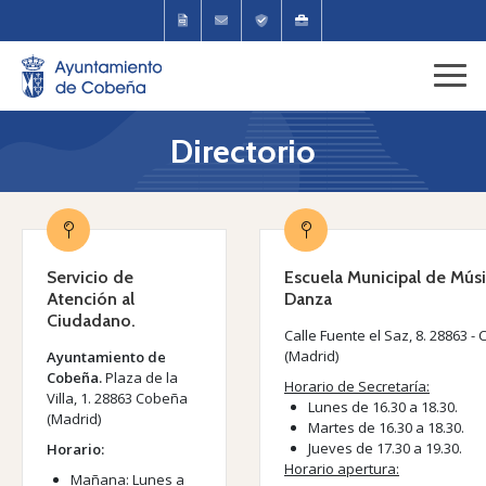
Directorio
Servicio de
Escuela Municipal de Músi
Atención al
Danza
Ciudadano.
Calle Fuente el Saz, 8.
28863 -
(Madrid)
Ayuntamiento de
Cobeña.
Plaza de la
Horario de Secretaría:
Villa, 1. 28863 Cobeña
Lunes de 16.30 a 18.30.
(Madrid)
Martes de 16.30 a 18.30.
Jueves de 17.30 a 19.30.
Horario:
Horario apertura:
Mañana: Lunes a