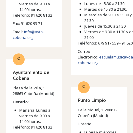
Lunes de 15.30 a 21.30.
viernes de 9.00 a
Martes de 15.30 a 21.30.
14.00 horas.
Miércoles de 9.30 a 11.30 y
Teléfono: 91 620 81 32
21.30.
Fax: 91 620 93 71
Jueves de 15.30 a 21.30.
Email:
info@ayto-
Viernes de 9.30 a 11.30 y d
cobena.org
21.00.
Teléfonos: 679 917 559 - 91 620
Correo
Electrónico:
escuelamusicayd
cobena.org
Ayuntamiento de
Cobeña
Plaza de la Villa, 1.
28863 Cobeña (Madrid)
Punto Limpio
Horario:
Calle Níquel, 1. 28863 -
Mañana: Lunes a
Cobeña (Madrid)
viernes de 9.00 a
14.00 horas.
Horario:
Teléfono: 91 620 81 32
Lunes y miércoles