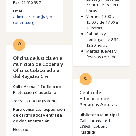
Fax: 91 620 93 71
de 10:00 h. a 13:00
horas.
Email:
Viernes 10:00 a
administracion@ayto-
13:00 y de 17:00 a
cobena.org
20 horas.
Sábados y
domingos de 8:30 a
13:30 horas.
Martes, jueves y
festivos cerrado.
Oficina de Justicia en el
Municipio de Cobeña y
Oficina Colaboradora
del Registro Civil
Calle Arenal 1 Edificio de
Protección Ciudadana
Centro de
Educación de
28863 - Cobeña (Madrid)
Personas Adultas
Para consultas, expedición
Biblioteca Municipal
de certificados y entrega
Calle Jarama nº 1
de documentación
:
28863 - Cobeña
Horario:
(Madrid)