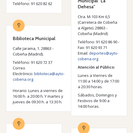
Municipal "La
Teléfono: 91 620 82 62
Dehesa"
Ctra. M-103 Km 6,5
(Carretera de Cobeña
a Algete). 28863 -
Cobeña (Madrid)
Biblioteca Municipal
Teléfono: 91 620 86 90 -
Fax: 91 620 93 71
Calle Jarama, 1. 28863 -
Email:
deportes@ayto-
Cobeña (Madrid).
cobena.org
Teléfono: 91 620 72 37
Atención al Público:
Correo
Electrónico:
biblioteca@ayto-
Lunes a Viernes de
cobena.org
11:00 a 14:00 y de 17:00
a 20:30 horas.
Horario: Lunes a viernes de
Sábados, Domingos y
16:00 h. a 20:00 h. Y martes y
Festivos de 9:00 a
jueves de 09:30 h. a 13:30 h.
14:00 horas.