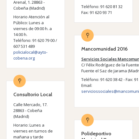
Arenal, 1. 28863 -
Teléfono: 91 620 81 32
Cobeña (Madrid)
Fax: 91 620 93 71
Horario Atención al
Público: Lunes a
viernes de 09:00 h. a
14:00 h.
Teléfono: 91 620 79 00 /
607 531 489
Mancomunidad 2016
policialocal@ayto-
cobena.org
Servicios Sociales Mancomu
C/ Félix Rodríguez de la Fuente
Fuente el Saz de Jarama (Madr
Teléfono: 91 620 38 42 - Fax: 91
Email:
serviciossociales@mancomun
Consultorio Local
Calle Mercado, 17.
28863 - Cobeña
(Madrid)
Horario: Lunes a
viernes en turnos de
Polideportivo
mañana y tarde