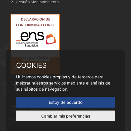
Gestión Medioambiental
COOKIES
Utilizamos cookies propias y de terceros para
mejorar nuestros servicios mediante el análisis de
sus hábitos de navegación.
Estoy de acuerdo
Copyright © Ayuntamiento de Cobeña - Todos los derechos
reservados |
Política de privacidad
•
Aviso legal
•
Cookies
Cambiar mis preferencias
Powered by
Fontventa S.L