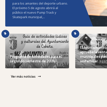
para los amantes del deporte urbano.
El próximo 5 de agosto abrirá al
público el nuevo Pump Track y
Skatepark municipal,...
Leer noticia
El Ayuntamiento
aprueba la venta
Programa de Actividades para el
municipales par
segundo semestre de 2026
unifamiliar.
Ver más noticias