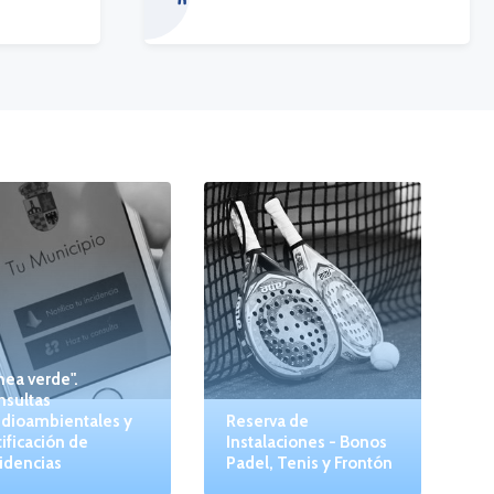
nea verde".
nsultas
dioambientales y
Reserva de
ificación de
Instalaciones - Bonos
idencias
Padel, Tenis y Frontón