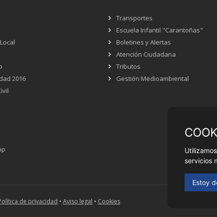
Transportes
Escuela Infantil "Carantoñas"
 Local
Boletines y Alertas
Atención Ciudadana
o
Tributos
dad 2016
Gestión Medioambiental
ivil
COOK
pp
Utilizamos
servicios 
Estoy d
Política de privacidad
•
Aviso legal
•
Cookies