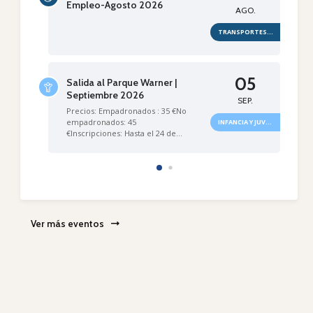
Empleo-Agosto 2026
de la realización de tratamientos de
AGO.
control de vegetación mediante
TRANSPORTES Y EMPLEO
herbicida ecológico en distintos
puntos del municipio...
05
Salida al Parque Warner |
Septiembre 2026
SEP.
Precios: Empadronados : 35 €No
Leer noticia
empadronados: 45
INFANCIA Y JUVENTUD
€Inscripciones: Hasta el 24 de
agosto o...
Ver más eventos