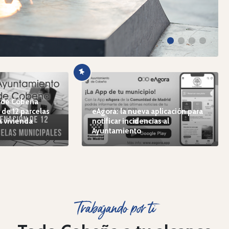
 de Cobeña
 de 12 parcelas
eAgora: la nueva aplicación para
a vivienda
notificar incidencias al
Ayuntamiento
Trabajando por ti