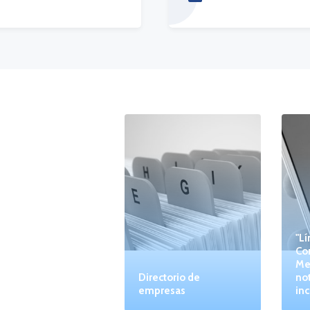
"Lí
Co
Me
Directorio de
not
empresas
inc