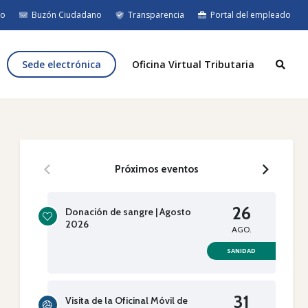
eo
Buzón Ciudadano
Transparencia
Portal del empleado
Sede electrónica
Oficina Virtual Tributaria
21
Próximos
eventos
JUL. 26
26
Donación de sangre | Agosto
2026
AGO.
Tratamientos de control de
SANIDAD
vegetación en espacios
públicos - 22 de julio
31
Visita de la Oficinal Móvil de
El Ayuntamiento de Cobeña informa