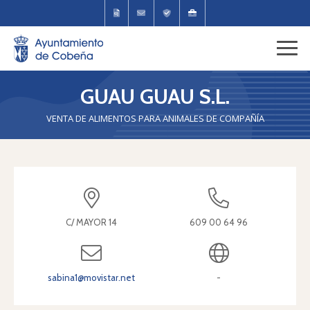
GUAU GUAU S.L.
VENTA DE ALIMENTOS PARA ANIMALES DE COMPAÑÍA
C/ MAYOR 14
609 00 64 96
sabina1@movistar.net
-