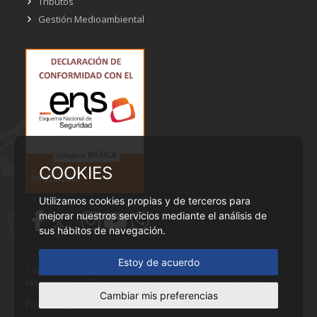
Tributos
Gestión Medioambiental
COOKIES
Utilizamos cookies propias y de terceros para
mejorar nuestros servicios mediante el análisis de
sus hábitos de navegación.
Estoy de acuerdo
Copyright © Ayuntamiento de Cobeña - Todos los derechos
reservados |
Política de privacidad
•
Aviso legal
•
Cookies
Cambiar mis preferencias
Powered by
Fontventa S.L