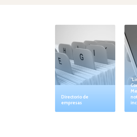
"Lí
Co
Me
Directorio de
not
empresas
inc