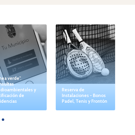
nea verde".
nsultas
dioambientales y
Reserva de
ificación de
Instalaciones - Bonos
idencias
Padel, Tenis y Frontón