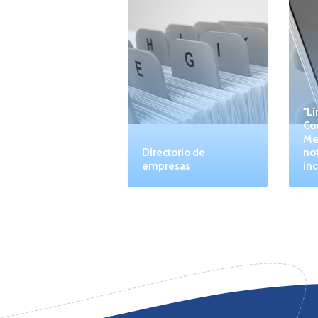
"Lí
Co
Me
Directorio de
not
empresas
inc