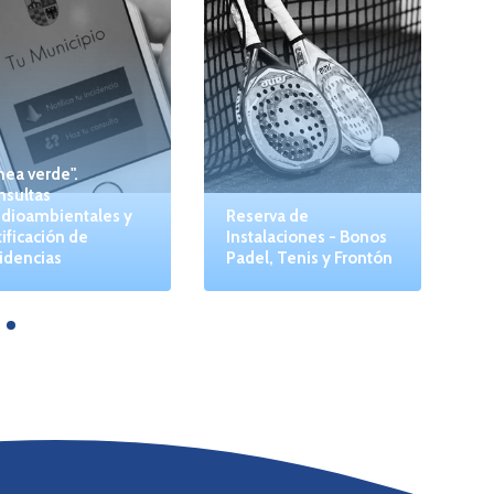
nea verde".
nsultas
dioambientales y
Reserva de
ificación de
Instalaciones - Bonos
idencias
Padel, Tenis y Frontón