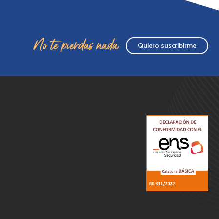
No te pierdas nada
Quiero suscribirme