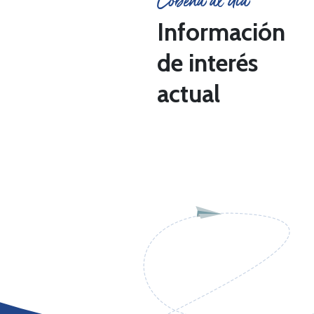
Cobeña al día
Información
de interés
actual