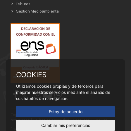
Tributos
Gestión Medioambiental
COOKIES
Utilizamos cookies propias y de terceros para
mejorar nuestros servicios mediante el análisis de
sus hábitos de navegación.
Estoy de acuerdo
Copyright © Ayuntamiento de Cobeña - Todos los derechos
reservados |
Política de privacidad
•
Aviso legal
•
Cookies
Cambiar mis preferencias
Powered by
Fontventa S.L