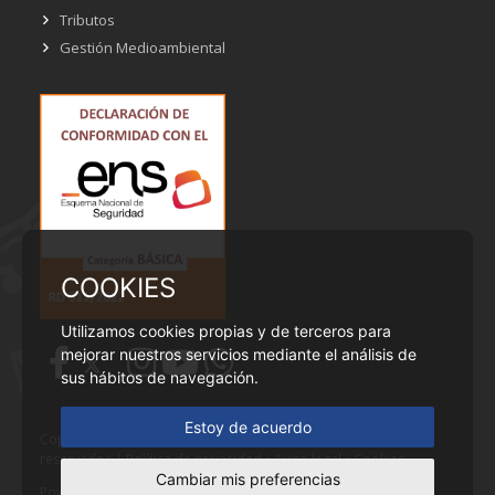
Tributos
Gestión Medioambiental
COOKIES
Utilizamos cookies propias y de terceros para
mejorar nuestros servicios mediante el análisis de
sus hábitos de navegación.
Estoy de acuerdo
Copyright © Ayuntamiento de Cobeña - Todos los derechos
reservados |
Política de privacidad
•
Aviso legal
•
Cookies
Cambiar mis preferencias
Powered by
Fontventa S.L