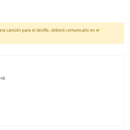
una canción para el desfile, deberá comunicarlo en el
id)