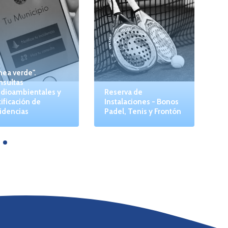
nea verde".
nsultas
dioambientales y
Reserva de
ificación de
Instalaciones - Bonos
idencias
Padel, Tenis y Frontón