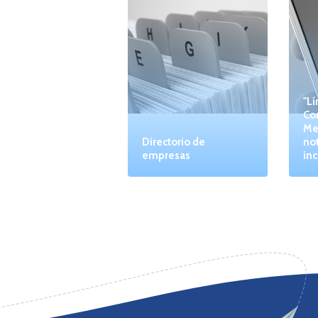
"Lí
Co
Me
Directorio de
not
empresas
inc